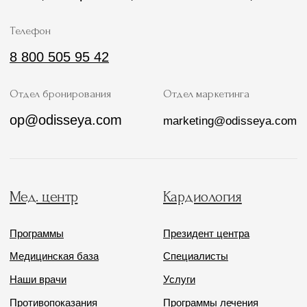
Информация
Проживание
Скачать презентацию
Стандартный номер
Документы
Семейный номер
Реквизиты
Люксы
Контакты
Апартаменты
Вакансии
Коттедж
СПА-комплекс
Афиша мероприятий
Спецпредложения
Бесплатный
Встретим с вокзала
трансфер
в Лазаревском