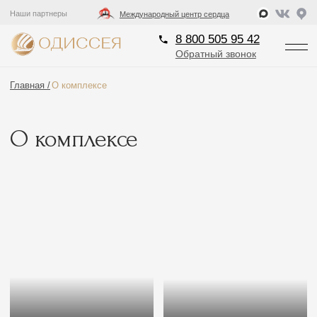
8 800 505 95 42
Наши партнеры
Международный центр сердца
Обратный звонок
8 800 505 95 42
Обратный звонок
Главная /
О комплексе
О комплексе
На территории курорта ODISSEYA Wellness Resort
Рестораны и бары
Пляжный комплекс
расположены несколько кафе и ресторанов с
разнообразной авторской кухней