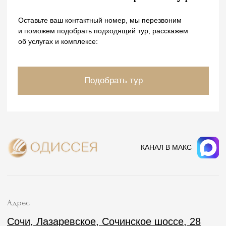
Отдел бронирования
Отдел маркетинга
op@odisseya.com
marketing@odisseya.com
Мед. центр
Кардиология
Программы
Президент центра
Медицинская база
Специалисты
Наши врачи
Услуги
Противопоказания
Программы лечения
О комплексе
Рестораны и бары
Детям
Пляжный комплекс
Услуги и сервис
Спортивный комплекс
Развлечения
Дендрарий
Проведение мероприятия
Салон красоты