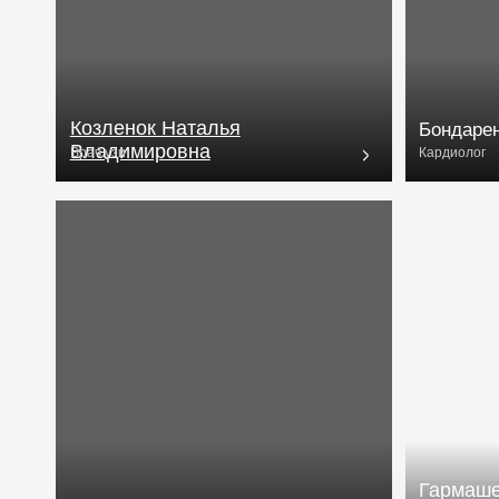
Гармашева На
Владимировн
Карасев Игорь Владимирович
Врач-терапевт
Гинеколог-эндокрин
Поможем подобрать тур
Оставьте ваш контактный номер, мы перезвоним и поможем подобрать
подходящий тур, расскажем об услугах и комплексе: