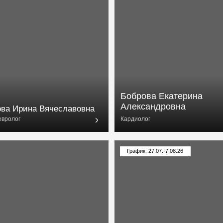
Боброва Екатерина
Александровна
ина Вячеславовна
Кардиолог
График: 27.07.-7.08.26
Коростовцева Людмила
Сергеевна
а Сергеевна
Кардиолог, сомнолог, к.м.н.