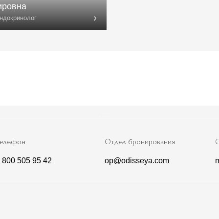
Отдел бронирования
Отдел маркетинг
5 95 42
op@odisseya.com
marketing@odi
нтр
О комплексе
Проживание
ы
Рестораны и бары
Стандартный номе
ая база
Пляжный комплекс
Семейный номер
и
Спортивный комплекс
Люксы
казания
Дендрарий
Апартаменты
Детям
Коттедж
Услуги и сервис
огия
СПА-комплекс
Развлечения
Проведение мероприятия
 центра
Салон красоты
сты
 лечения