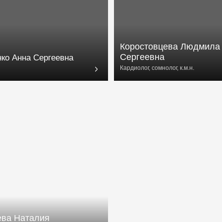
талия
а
олог