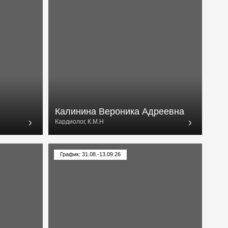
Калинина Вероника Адреевна
Кардиолог, К.М.Н
График: 31.08.-13.09.26
Порембская Ольга Ярославна
Флеболог, д.м.н.