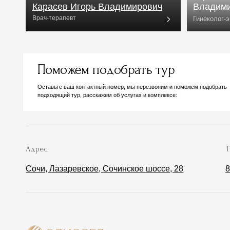
Адрес
Телефон
Сочи, Лазаревское, Сочинское шоссе, 28
8 800 50
Мед. це
Программ
Медицинск
Наши врач
Противопо
Кардиол
Президент
Бесплатный
Специали
трансфер
Услуги
Программы