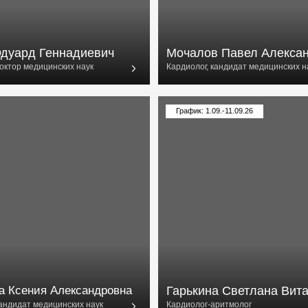
 Геннадиевич
Мочалов Павел Александрович
дицинских наук
Кардиолог, кандидат медицинских наук
График: 1.09.-11.09.26
ия Александровна
Гарькина Светлана Витальевна
медицинских наук
Кардиолог-аритмолог
6