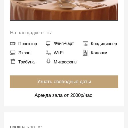
Поможем подобрать тур
Оставьте ваш контактный номер, мы перезвоним
и поможем подобрать подходящий тур, расскажем
об услугах и комплексе:
Подобрать тур
КАНАЛ В МАКС
Адрес
Сочи, Лазаревское, Сочинское шоссе, 28
Телефон
8 800 505 95 42
Отдел бронирования
Отдел маркетинга