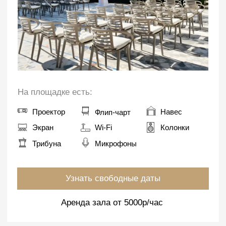
На площадке есть:
Флип-чарт
Проектор
Кондиционер
Экран
Wi-Fi
Колонки
Трибуна
Микрофоны
Узнать свободные даты
Аренда зала от 2000р/час
ПЛОЩАДЬ 180 М²
Ресторан ВЕРАНДА
Зал комфортно вмещает до 80 человек —
отличный выбор для масштабных мероприятий
или торжеств.