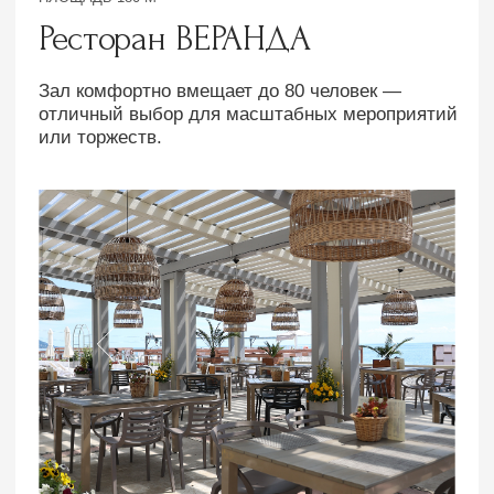
op@odisseya.com
marketing@odisseya.com
Мед. центр
Кардиология
Программы
Президент центра
Медицинская база
Специалисты
Наши врачи
Услуги
Противопоказания
Программы лечения
О комплексе
Рестораны и бары
Детям
Пляжный комплекс
Услуги и сервис
Спортивный комплекс
Развлечения
Дендрарий
Проведение мероприятия
Салон красоты
Информация
Проживание