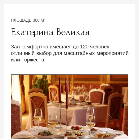
На площадке есть:
Флип-чарт
Проектор
Кондиционер
Экран
Wi-Fi
Колонки
Трибуна
Микрофоны
Узнать свободные даты
Аренда зала от 2000р/час