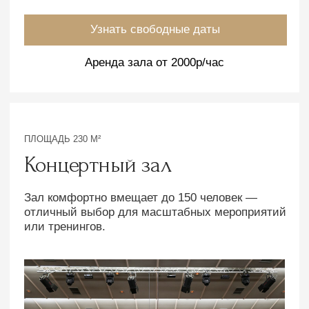
На площадке есть:
Флип-чарт
Проектор
Кондиционер
Экран
Wi-Fi
Колонки
Трибуна
Микрофоны
Узнать свободные даты
Аренда зала от 6000р/час