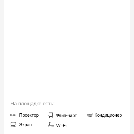
На площадке есть:
Проектор
Кондиционер
Флип-чарт
Экран
Wi-Fi
Узнать свободные даты
Аренда зала от 2000р/час
ПЛОЩАДЬ 230 М²
Концертный зал
Зал комфортно вмещает до 150 человек —
отличный выбор для масштабных мероприятий
или тренингов.