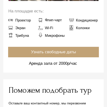
Скачать презентацию
Стандартный номер
Документы
Семейный номер
Реквизиты
Люксы
Контакты
Апартаменты
Вакансии
Коттедж
СПА-комплекс
Афиша мероприятий
Спецпредложения
Бесплатный
Встретим с вокзала
трансфер
в Лазаревском