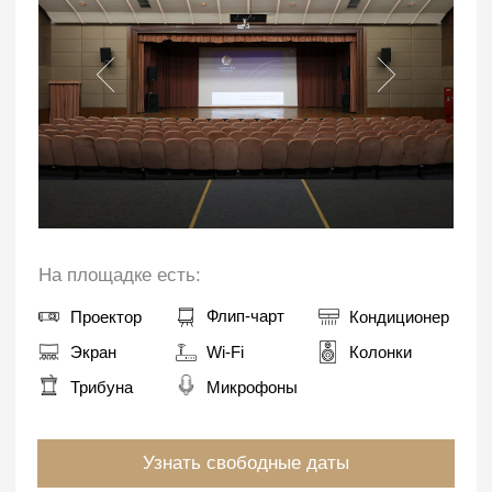
ПЛОЩАДЬ 200 М²
Открытая эстрада
Комфортно вмещает до 120 человек
— идеально для фуршетов, выездной
регистрации и торжеств.
На площадке есть:
Проектор
Навес
Флип-чарт
Экран
Wi-Fi
Колонки