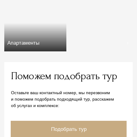
Мед. центр
Кардиология
Программы
Президент центра
Медицинская база
Специалисты
Наши врачи
Услуги
Противопоказания
Программы лечения
О комплексе
Рестораны и бары
Детям
Пляжный комплекс
Услуги и сервис
Спортивный комплекс
Развлечения
Дендрарий
Проведение мероприятия
Салон красоты
Информация
Проживание
Скачать презентацию
Стандартный номер