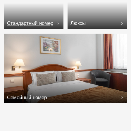
Оставьте ваш контактный номер, мы перезвоним
и поможем подобрать подходящий тур, расскажем
об услугах и комплексе:
Подобрать тур
КАНАЛ В МАКС
Адрес
Сочи, Лазаревское, Сочинское шоссе, 28
Телефон
8 800 505 95 42
Отдел бронирования
Отдел маркетинга
op@odisseya.com
marketing@odisseya.com