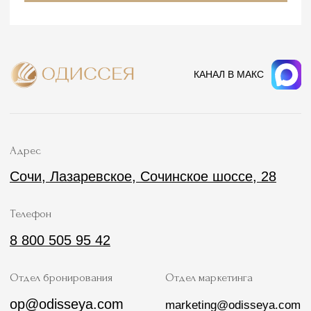
Документы
Семейный номер
Реквизиты
Люксы
Контакты
Апартаменты
Вакансии
Коттедж
СПА-комплекс
Афиша мероприятий
Спецпредложения
Бесплатный
Встретим с вокзала
трансфер
в Лазаревском