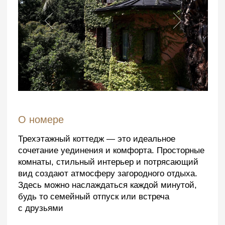
О номере
Трехэтажный коттедж — это идеальное
сочетание уединения и комфорта. Просторные
комнаты, стильный интерьер и потрясающий
вид создают атмосферу загородного отдыха.
Здесь можно наслаждаться каждой минутой,
будь то семейный отпуск или встреча
с друзьями
Белье из
Новые матрасы из
египетского хлопка
кокосовой койры
Кровати
2 односпальные или двуспальная
2 смежных номера
Удобства номера