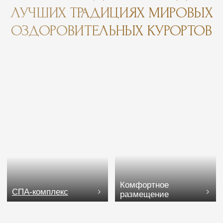
Один из самых чистых
и многофункциональных пляжей
Лазаревского, отмечен «Синим флагом».
Идеальное место для тех, кто ценит
комфорт и хочет провести время
в расслабляющей обстановке.