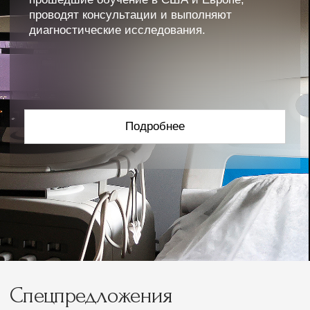
и поможем подобрать подходящий тур, расскажем
об услугах и комплексе:
Подобрать тур
КАНАЛ В МАКС
Адрес
Сочи, Лазаревское, Сочинское шоссе, 28
Телефон
8 800 505 95 42
Отдел бронирования
Отдел маркетинга
op@odisseya.com
marketing@odisseya.com