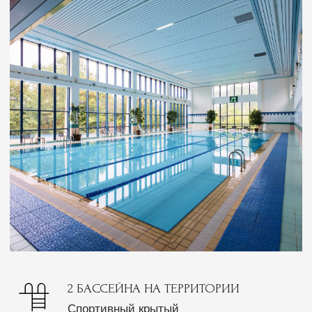
Ежедневные активности
и развлечения для всей семьи
АНИМАЦИЯ
ЖИВАЯ МУЗЫКА
МАСТЕР-КЛАССЫ
ОБУЧАЮЩИЕ ЛЕКЦИИ
ВЕЧЕРА ОТКРЫТОЙ КУХНИ
ВЫСТУПЛЕНИЯ АРТИСТОВ
Подробнее