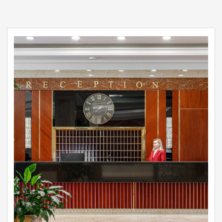
Реквизиты
Люксы
Контакты
Апартаменты
Вакансии
Коттедж
СПА-комплекс
Афиша мероприятий
Спецпредложения
Бесплатный
Встретим с вокзала
трансфер
в Лазаревском