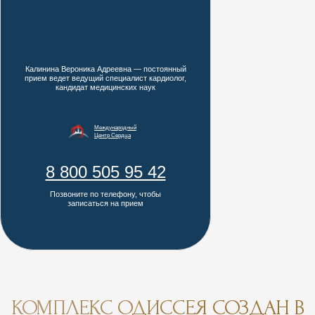
+
Медицинский центр
Дендрологический
Творчество
парк
и развлечения
+
Теннисные корты
Калинина Вероника Адреевна — постоянный
Дендрарий
+
прием ведет ведущий специалист кардиолог,
кандидат медицинских наук
Международный
Центр Сердца
Трен
Проведение
8 800 505 95 42
мероприятий
Позвоните по телефону, чтобы
записаться на прием