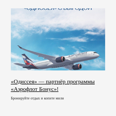
Мед. центр
Кардиология
Программы
Президент центра
Медицинская база
Специалисты
Наши врачи
Услуги
Противопоказания
Программы лечения
О комплексе
Рестораны и бары
Детям
Пляжный комплекс
Услуги и сервис
Спортивный комплекс
Развлечения
Дендрарий
Проведение мероприятия
Салон красоты
Информация
Проживание
Скачать презентацию
Стандартный номер
Документы
Семейный номер