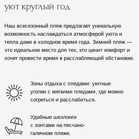
отдыха с видом на зимний пейзаж.
Бар с согревающими напитками:
наслаждайтесь горячим чаем,
глинтвейном и другими напитками,
которые согреют вас в холодный день.
Дорожка с качелями для релаксации:
расслабьтесь, качаясь на качелях под
зимним солнцем.
Панорамный ресторан
ВЕРАНДА на пляже
Насладитесь изысканными вкусами
средиземноморской кухни и завораживающими
закатными видами. В меню панорамного ресторана
ВЕРАНДА — блюда из свежих морепродуктов, рыбы
и сезонных деликатесов. Для маленьких гостей
предусмотрено специальное детское меню.