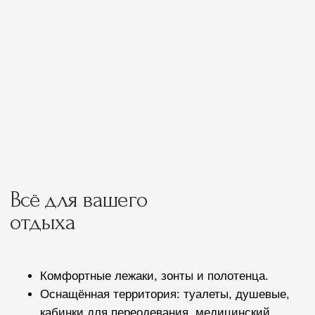
Вейкбординг
Вейксерфинг
Гидроциклы, сапы, каяки, лодки
и катамараны
Сертифицированный дайвинг-центр,
где под руководством опытных
инструкторов можно освоить подводные
погружения.
РАЗВЛЕЧЕНИЕ