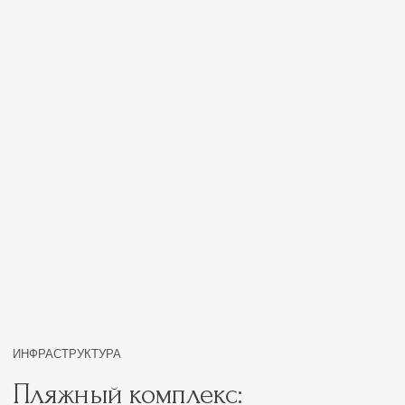
ИНФРАСТРУКТУРА
Пляжный комплекс:
уют круглый год
Наш всесезонный пляж предлагает уникальную
возможность наслаждаться атмосферой уюта и
тепла даже в холодное время года. Зимний пляж —
это идеальное место для тех, кто ценит комфорт и
хочет провести время в расслабляющей обстановке.
Зоны отдыха с пледами: уютные
уголки с мягкими пледами, где можно
согреться и расслабиться.
Удобные шезлонги
с зонтами на песчано-
галечном пляже.
Уединенные бунгало с мягкими
матрасами: комфортные места для