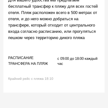
8 800 505 95 42
Отдел бронирования
Отдел маркетинга
op@odisseya.com
marketing@odisseya.com
Мед. центр
Кардиология
Программы
Президент центра
Медицинская база
Специалисты
Наши врачи
Услуги
Противопоказания
Программы лечения
О комплексе
Рестораны и бары
Детям
Пляжный комплекс
Услуги и сервис
Спортивный комплекс
Развлечения
Дендрарий
Проведение мероприятия