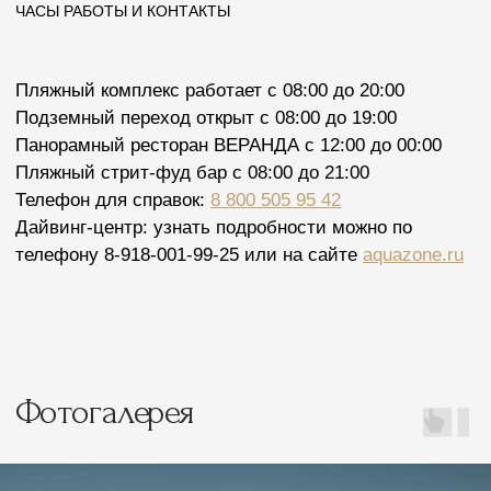
Салон красоты
Информация
Проживание
Скачать презентацию
Стандартный номер
Документы
Семейный номер
Реквизиты
Люксы
Контакты
Апартаменты
Вакансии
Коттедж
СПА-комплекс
Афиша мероприятий
Спецпредложения
Бесплатный
Встретим с вокзала
трансфер
в Лазаревском