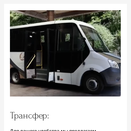
Поможем подобрать тур
Оставьте ваш контактный номер, мы перезвоним
и поможем подобрать подходящий тур, расскажем
об услугах и комплексе:
Подобрать тур
КАНАЛ В МАКС
Адрес
Сочи, Лазаревское, Сочинское шоссе, 28
Телефон