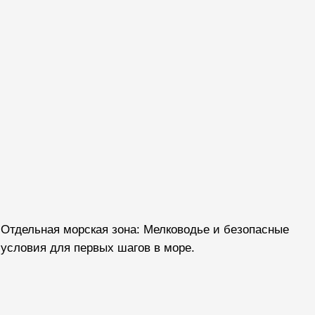
Без полотенца
Время аренды
2 шезлонга, зонт
От 1 дня
Цена за день
Абонемент 7 дней
1000 руб.
6.300 руб.
Вода, полотенце
Время аренды
Бунгало на двоих
От 1 дня
Цена за день
Абонемент от 5 дней
2.500 руб.
от 11.250 руб.
Время аренды
Вода, полотенце
Бунгало на четверых
От 1 дня
Цена за день
Абонемент от 5 дней
5.500 руб.
от 24.750 руб.
Смотреть полный прейскурант