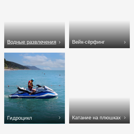
РАСПИСАНИЕ
с 09:00 до 18:00 каждый
час
ТРАНСФЕРА НА ПЛЯЖ
Крайний рейс с пляжа 18:10
ЧАСЫ РАБОТЫ И КОНТАКТЫ
Пляжный комплекс работает с 08:00 до 20:00
Подземный переход открыт с 08:00 до 19:00
Панорамный ресторан ВЕРАНДА с 12:00 до 00:00
Пляжный стрит-фуд бар с 08:00 до 21:00
Телефон для справок:
8 800 505 95 42
Дайвинг-центр: узнать подробности можно по
телефону 8-918-001-99-25 или на сайте
aquazone.ru