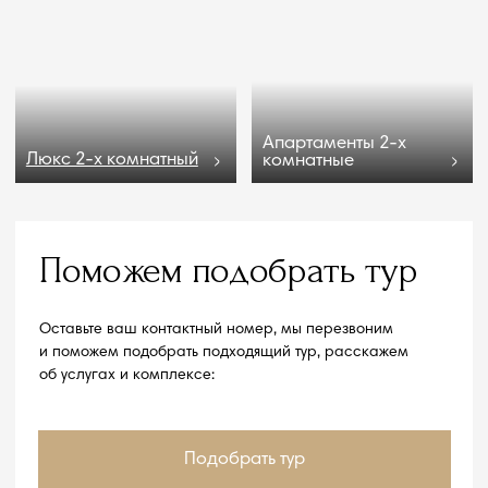
Мед. центр
Кардиология
Программы
Президент центра
Медицинская база
Специалисты
Наши врачи
Услуги
Противопоказания
Программы лечения
О комплексе
Рестораны и бары
Детям
Пляжный комплекс
Услуги и сервис
Спортивный комплекс
Развлечения
Дендрарий
Проведение мероприятия
Салон красоты
Информация
Проживание
Скачать презентацию
Стандартный номер