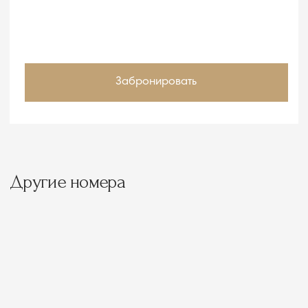
Трехэтажный коттедж
Апартаменты 2-х
Люкс 2-х комнатный
комнатные
Поможем подобрать тур