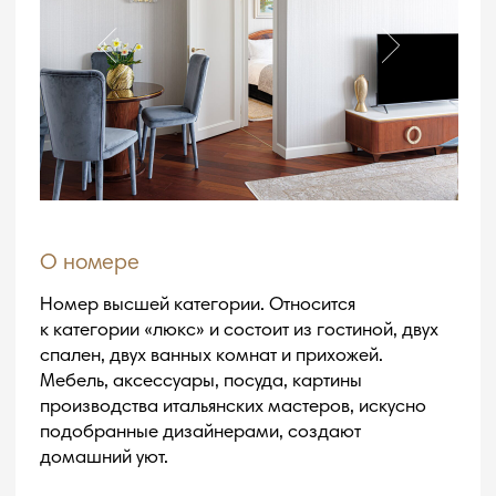
О номере
Номер высшей категории. Относится
к категории «люкс» и состоит из гостиной, двух
спален, двух ванных комнат и прихожей.
Мебель, аксессуары, посуда, картины
производства итальянских мастеров, искусно
подобранные дизайнерами, создают
домашний уют.
Белье из
Новые матрасы из
египетского хлопка
кокосовой койры
Кровати
2 односпальные и 1 двуспальная
Удобства номера