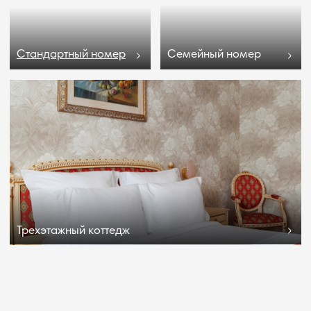
Оставьте ваш контактный номер, мы перезвоним
и поможем подобрать подходящий тур, расскажем
об услугах и комплексе:
Подобрать тур
КАНАЛ В МАКС
Адрес
Сочи, Лазаревское, Сочинское шоссе, 28
Телефон
8 800 505 95 42
Отдел бронирования
Отдел маркетинга
op@odisseya.com
marketing@odisseya.com