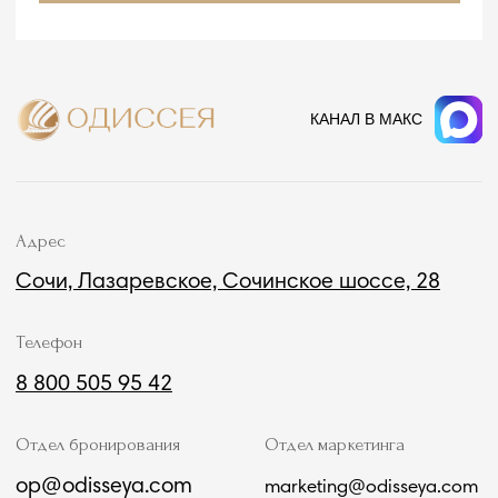
Документы
Семейный номер
Реквизиты
Люксы
Контакты
Апартаменты
Вакансии
Коттедж
СПА-комплекс
Афиша мероприятий
Спецпредложения
Бесплатный
Встретим с вокзала
трансфер
в Лазаревском