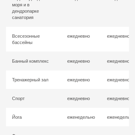
Чреспищеводная
моря и в
эхокардиография
дендропарке
Аппаратная
санатория
физиотерапия
Всесезонные
ежедневно
ежедневно
бассейны
Рекреационные
и оздоровительные процедуры
Банный комплекс
ежедневно
ежедневно
Тренажерный зал
ежедневно
ежедневно
Спорт
ежедневно
ежедневно
Йога
еженедельно
еженедельно
Прокудина Мария
Николаевна