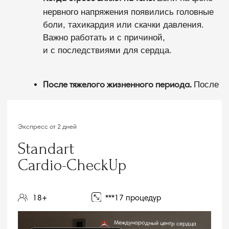
Врачи-кардиологи стажирующиеся в Америке
Европейское оборудование
Стандартное обследование
сердечно-сосудистой системы
+ wellness
Что входит
Полное клиническое обследование
(сбор жалоб, анамнез заболевания,
анамнез жизни, данные объективного
обследования пациента)
Оценка клинического анализа крови и
биохимических показателей
(липидограмма, сахар, мочевая