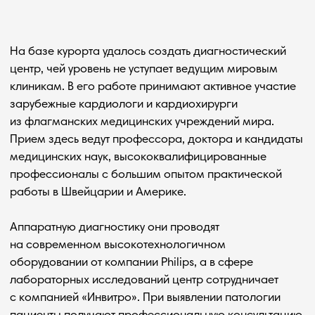
Рестораны и бары
Детям
Пляжный комплекс
Услуги и сервис
Спортивный комплекс
Развлечения
Дендрарий
Проведение мероприятия
Салон красоты
Информация
Проживание
Скачать презентацию
Стандартный номер
Документы
Семейный номер
Реквизиты
Люксы
Контакты
Апартаменты
Вакансии
Коттедж
СПА-комплекс
Афиша мероприятий
Спецпредложения