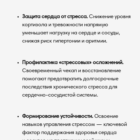
Исследования
Суточное
Электрокардиограмма
мониторирование
Стресс-
эхокардиография
с физической нагрузкой
Эхокардиография