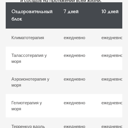
Оздоровительный
7 дней
10 дней
блок
Климатотерапия
ежедневно
ежедневно
УЗИ сосудов,
щитовидной железы и
Ультразвуковое
органов брюшной
исследование
полости
Талассотерапия у
ежедневно
ежедневно
моря
Медицинская база
Аэроионотерапия у
ежедневно
ежедневно
моря
Гелиотерапия у
ежедневно
ежедневно
Диагностическая
моря
база
Терренкур вдоль
ежедневно
ежедневно