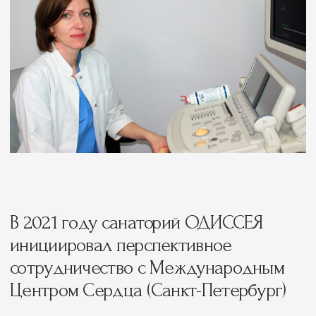
Адрес
Сочи, Лазаревское, Сочинское шоссе, 28
Телефон
8 800 505 95 42
Отдел бронирования
Отдел маркетинга
op@odisseya.com
marketing@odisseya.com
Мед. центр
Кардиология
Программы
Президент центра
Медицинская база
Специалисты
Наши врачи
Услуги
Противопоказания
Программы лечения
О комплексе