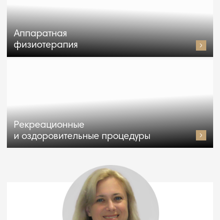
центр сердца
Сердечно-сосудистые заболевания во всем мире
признаны причиной N° 1, влияющей
на продолжительность и качество жизни. Болезни
сердечно-сосудистой системы начинают развиваться
задолго до появления первых клинических
симптомов, поэтому решающее значение
в профилактике их осложнений имеют оценка
факторов риска и ранняя диагностика.
Поскольку патологии, приводящие к инфарктам
и инсультам, часто не имеют заметных симптомов,
крайне важно регулярно проходить чек-ап сердца.
Своевременная диагностика — это ключевая часть
профилактики сердечно-сосудистых заболеваний.
И для этого не обязательно ехать в клиники Европы
или Америки.