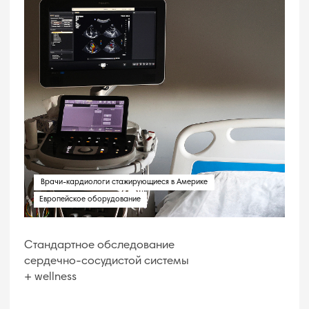
кислота, креатинин, ТТГ, св. Т4)
Электрокардиограмма в покое
УЗИ сердца для анализа размеров и
объемов полостей сердца, состояния
клапанного аппарата, оценки
глобальной и регионарной
сократимости миокарда
Консультация кардиолога по
результатам обследования
Пройти программу