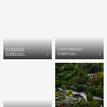
МЕЖДУНАРОДНЫЙ
ЦЕНТР СЕРДЦА
МЕДИЦИНСКИЙ
ЦЕНТР
Большинство болезней современного
человека можно предотвратить
на начальном этапе при их профилактике
естественными природными факторами
и своевременной диагностике, которыми
в полном объеме располагает лечебная