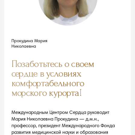
В 2021 году санаторий ОДИССЕЯ
инициировал перспективное
сотрудничество с Международным
Центром Сердца (Санкт-Петербург)
На базе курорта удалось создать диагностический
центр, чей уровень не уступает ведущим мировым
клиникам. В его работе принимают активное участие
зарубежные кардиологи и кардиохирурги
из флагманских медицинских учреждений мира.