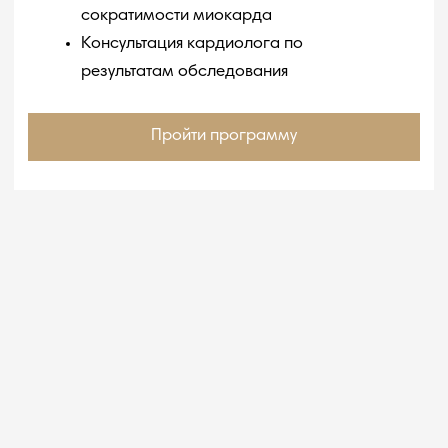
Профилактика «стрессовых» осложнений.
Своевременный чекап и восстановление
помогают предотвратить долгосрочные
последствия хронического стресса для
сердечно-сосудистой системы.
Формирование устойчивости.
Освоение
навыков управления стрессом — ключевой
фактор поддержания здоровья сердца
и сосудов на протяжении всей жизни.