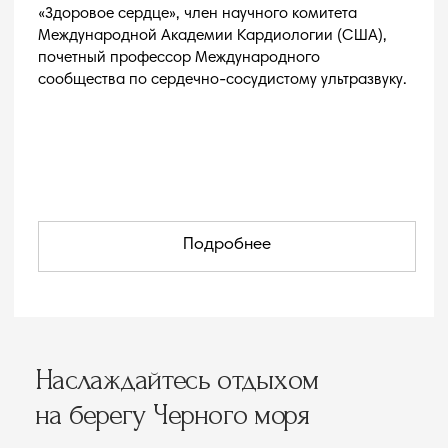
Прием здесь ведут профессора, доктора и кандидаты
медицинских наук, высококвалифицированные
профессионалы с большим опытом практической
работы в Швейцарии и Америке.
Аппаратную диагностику они проводят
на современном высокотехнологичном
оборудовании от компании Philips, а в сфере
лабораторных исследований центр сотрудничает
с компанией «Инвитро». При выявлении патологии
пациенты получают профессиональную консультацию
по дальнейшей тактике лечения.
Благодаря совместному проекту «Одиссеи»
и Международного Центра Сердца на побережье
Черного моря можно получить все необходимые
врачебные рекомендации, сочетая заботу о здоровье
с качественным отдыхом.